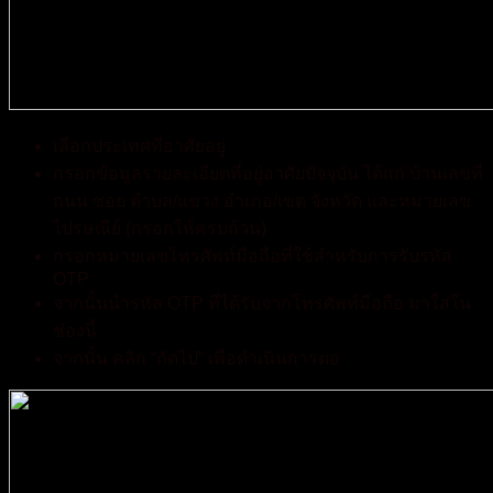
เลือกประเทศที่อาศัยอยู่
กรอกข้อมูลรายละเอียดที่อยู่อาศัยปัจจุบัน ได้แก่ บ้านเลขที่
ถนน ซอย ตำบล/แขวง อำเภอ/เขต จังหวัด และหมายเลข
ไปรษณีย์ (กรอกให้ครบถ้วน)
กรอกหมายเลขโทรศัพท์มือถือที่ใช้สำหรับการรับรหัส
OTP
จากนั้นนำรหัส OTP ที่ได้รับจากโทรศัพท์มือถือ มาใส่ใน
ช่องนี้
จากนั้น คลิก “ถัดไป” เพื่อดำเนินการต่อ