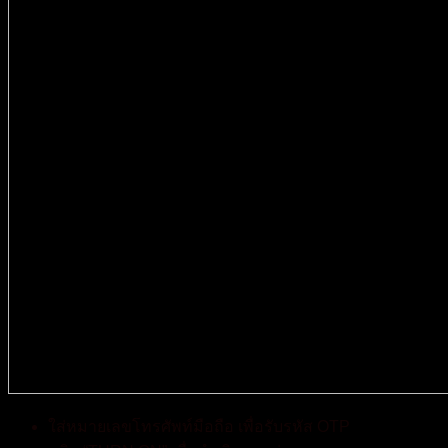
ใส่หมายเลขโทรศัพท์มือถือ เพื่อรับรหัส OTP