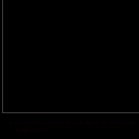
ระบบจะแจ้งว่า “ขอแสดงความยินดีด้วย” หมายถึง การเปิด
บัญชีสำเร็จแล้ว