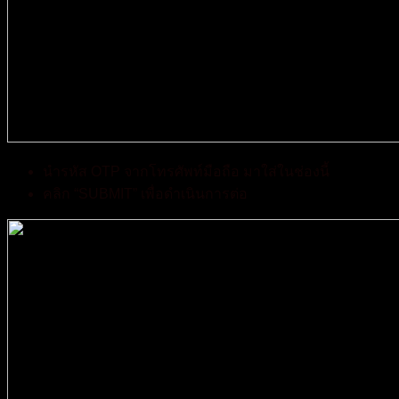
นำรหัส OTP จากโทรศัพท์มือถือ มาใส่ในช่องนี้
คลิก “SUBMIT” เพื่อดำเนินการต่อ