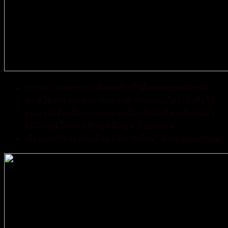
ระบบจะแสดงคำถามที่เราเลือกไว้ตั้งแต่ตอนสมัครเปิด
บัญชีใช้งาน คุณสามารถตอบคำถามแบบใดก็ได้ เพื่อให้
ตนเองไม่ลืม เนื่องจากคำตอบนี้จะเป็นสิ่งที่ช่วยยืนยันตัว
ตนให้คุณ ในกรณีที่บัญชีมีปัญหาในอนาคต
เมื่อตอบคำถามเรียบร้อย คลิก “เปลี่ยน” เพื่อดำเนินการต่อ