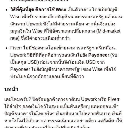
วิธีที่คุ้มที่สุด คือการใช้ Wise
เป็นตัวกลาง โดยเปิดบัญชี
Wise เพื่อรับรายละเอียดบัญชีธนาคารของสหรัฐ แล้วถอน
เงินจาก Upwork ซึ่งไม่มีค่าธรรมเนียม จากนั้นจึงแปลง
สกุลเงินใน Wise ที่ใช้อัตราแลกเปลี่ยนกลาง (Mid-market
rate) ซึ่งมีค่าธรรมเนียมต่ำกว่า
Fiverr ไม่มีช่องทางโอนเข้าธนาคารสหรัฐฯ ฟรีเหมือน
Upwork วิธีที่ดีที่สุดคือการถอนเงินไปยัง
Payoneer
(รับ
เป็นสกุล USD) ก่อน จากนั้นจึงโอนเงิน USD จาก
Payoneer ไปยังบัญชีธนาคารสหรัฐฯ ของ Wise เพื่อใช้
ประโยชน์จากอัตราแลกเปลี่ยนที่ดีกว่า
บทนำ
เคยไหมครับ? ปิดจ๊อบลูกค้าต่างชาติบน Upwork หรือ Fiverr
ได้สำเร็จ ยอดเงินโชว์ในระบบเป็นพันเหรียญ แต่พอถอนเข้า
บัญชีธนาคารในไทยจริงๆ เงินกลับหายไปหลายพันบาท เงินที่
หายไปไม่ได้เกิดจากค่าธรรมเนียมแค่อย่างเดียว แต่ยังมีค่าใช้
จ่ายแฝงที่ค่อยหักรายได้เราไปทีละนิดอีกด้วย