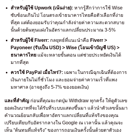
สำหรับผู้ใช้ Upwork (เน้นง่าย):
หากรู้สึกว่าการใช้ Wise
ซับซ้อนเกินไป โอนตรงเข้าธนาคารไทยคือตัวเลือกที่ง่าย
ที่สุด แต่ต้องยอมรับว่าคุณกำลังจ่ายค่าความสะดวกสบาย
นั้นด้วยต้นทุนแฝงในอัตราแลกเปลี่ยนประมาณ 3-5%
สำหรับผู้ใช้ Fiverr:
กลยุทธ์ที่แนะนำคือ
Fiverr >
Payoneer (รับเป็น USD) > Wise (โอนเข้าบัญชี US) >
ธนาคารไทย
แม้จะหลายขั้นตอน แต่ช่วยประหยัดเงินได้
มากที่สุด
ควรใช้ PayPal เมื่อไหร่?:
เฉพาะในกรณีฉุกเฉินที่ต้องการ
เงินภายในไม่กี่ชั่วโมง และยอมจ่ายค่าความเร็วที่แพง
มหาศาล (อาจสูงถึง 5-7% ของยอดเงิน)
และที่สำคัญ
ก่อนที่คุณจะกดปุ่ม Withdraw ทุกครั้ง ให้ดูตัวเลข
ยอดเงินบาทที่จะได้รับที่ระบบแสดงขึ้นมา แล้วนำตัวเลขนั้นมา
คำนวณย้อนกลับเพื่อหาอัตราแลกเปลี่ยนที่แท้จริงของคุณ
เปรียบเทียบกับอัตรากลางใน Google ณ เวลานั้น แล้วคุณจะ
เห็น “ต้นทุนที่แท้จริง” ของการถอนเงินครั้งนั้นด้วยตาตัวเอง