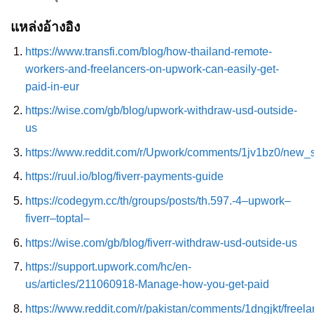
แหล่งอ้างอิง
https://www.transfi.com/blog/how-thailand-remote-
workers-and-freelancers-on-upwork-can-easily-get-
paid-in-eur
https://wise.com/gb/blog/upwork-withdraw-usd-outside-
us
https://www.reddit.com/r/Upwork/comments/1jv1bz0/new_
https://ruul.io/blog/fiverr-payments-guide
https://codegym.cc/th/groups/posts/th.597.-4–upwork–
fiverr–toptal–
https://wise.com/gb/blog/fiverr-withdraw-usd-outside-us
https://support.upwork.com/hc/en-
us/articles/211060918-Manage-how-you-get-paid
https://www.reddit.com/r/pakistan/comments/1dngjkt/fr