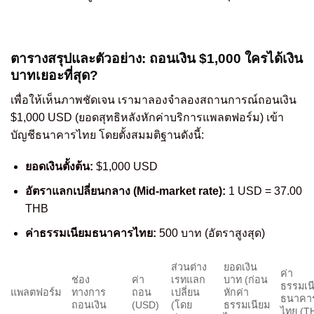
ตารางสรุปและตัวอย่าง: ถอนเงิน $1,000 ใครได้เงิน
บาทเยอะที่สุด?
เพื่อให้เห็นภาพชัดเจน เรามาลองจำลองสถานการณ์ถอนเงิน
$1,000 USD (ยอดสุทธิหลังหักค่าบริการแพลตฟอร์ม) เข้า
บัญชีธนาคารไทย โดยตั้งสมมติฐานดังนี้:
ยอดเงินตั้งต้น:
$1,000 USD
อัตราแลกเปลี่ยนกลาง (Mid-market rate):
1 USD = 37.00
THB
ค่าธรรมเนียมธนาคารไทย:
500 บาท (อัตราสูงสุด)
ส่วนต่าง
ยอดเงิน
ค่า
ช่อง
ค่า
เรทแลก
บาท (ก่อน
ธรรมเน
แพลตฟอร์ม
ทางการ
ถอน
เปลี่ยน
หักค่า
ธนาคา
ถอนเงิน
(USD)
(โดย
ธรรมเนียม
ไทย (T