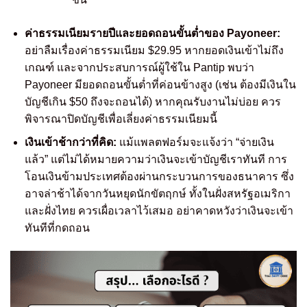
ค่าธรรมเนียมรายปีและยอดถอนขั้นต่ำของ Payoneer:
อย่าลืมเรื่องค่าธรรมเนียม $29.95 หากยอดเงินเข้าไม่ถึง
เกณฑ์ และจากประสบการณ์ผู้ใช้ใน Pantip พบว่า
Payoneer มียอดถอนขั้นต่ำที่ค่อนข้างสูง (เช่น ต้องมีเงินใน
บัญชีเกิน $50 ถึงจะถอนได้) หากคุณรับงานไม่บ่อย ควร
พิจารณาปิดบัญชีเพื่อเลี่ยงค่าธรรมเนียมนี้
เงินเข้าช้ากว่าที่คิด:
แม้แพลตฟอร์มจะแจ้งว่า “จ่ายเงิน
แล้ว” แต่ไม่ได้หมายความว่าเงินจะเข้าบัญชีเราทันที การ
โอนเงินข้ามประเทศต้องผ่านกระบวนการของธนาคาร ซึ่ง
อาจล่าช้าได้จากวันหยุดนักขัตฤกษ์ ทั้งในฝั่งสหรัฐอเมริกา
และฝั่งไทย ควรเผื่อเวลาไว้เสมอ อย่าคาดหวังว่าเงินจะเข้า
ทันทีที่กดถอน